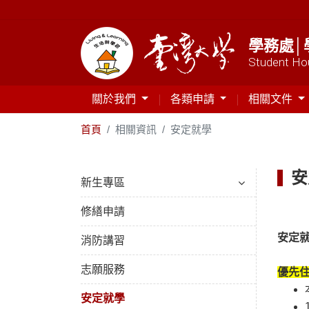
學務處│
Student Hou
關於我們
各類申請
相關文件
首頁
相關資訊
安定就學
安
新生專區
修繕申請
安定
消防講習
志願服務
優先
安定就學