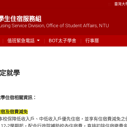
:::
臺灣大
學生住宿服務組
sing Service Division, Office of Student Affairs, NTU
值班緊急電話
BOT太子學舍
行事曆
定就學
就學住宿相關資訊：
住宿及宿費減免
本校保障低收入戶、中低收入戶優先住宿，並享有住宿費減免之
112-2學期起，配合行政院補助校內住宿費，直接扣除住宿繳費